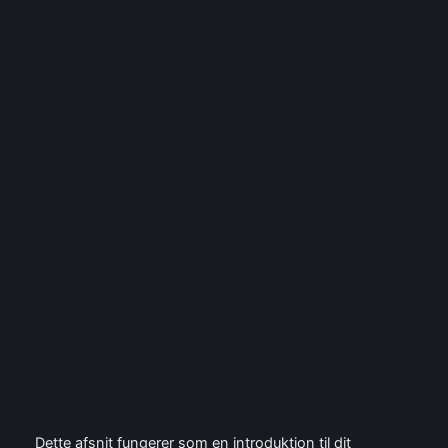
Spring
til
Instagram
Facebo
X
indhold
Solrød Center Pub:
Din guide til en
fantastisk oplevelse
marts 10, 2026
Dette afsnit fungerer som en introduktion til dit